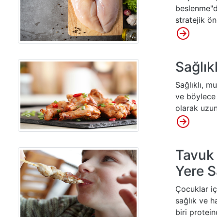
beslenme"de
stratejik 
Sağlık
Sağlıklı, m
ve böylece 
olarak uzun
Tavuk 
Yere S
Çocuklar iç
sağlık ve h
biri protein