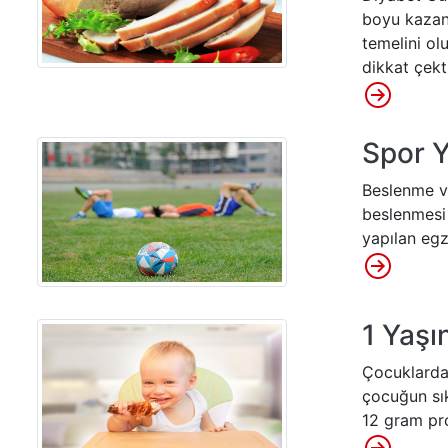
boyu kazanı
temelini ol
dikkat çekti
Spor Y
Beslenme v
beslenmesi 
yapılan egze
1 Yaşı
Çocuklardaki
çocuğun sık
12 gram pro