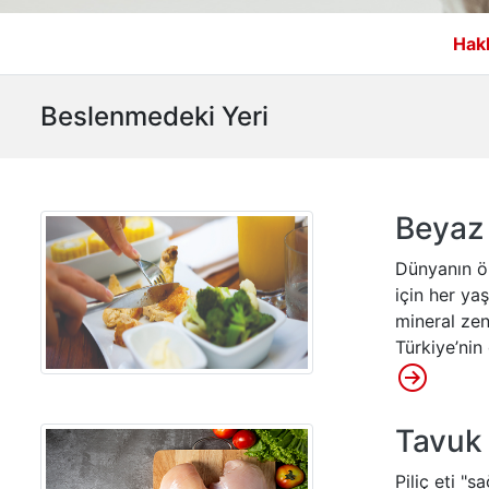
Hak
Beslenmedeki Yeri
Beyaz 
Dünyanın ön
için her ya
mineral zen
Türkiye’nin
Tavuk 
Piliç eti "