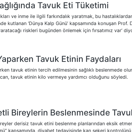
ağlığında Tavuk Eti Tüketimi
kları ve inme ile ilgili farkındalık yaratmak, bu hastalıklarda
inde kutlanan ‘Dünya Kalp Günü’ kapsamında konuşan Prof. D
aratacağı riskleri bugünden önlemek için fırsatımız var’ diyo
Yaparken Tavuk Etinin Faydaları
ırken tavuk etinin tercih edilmesinin sağlıklı beslenmede ol
an, tavuk etinin kilo vermeye yardımcı olduğunu söyledi.
tli Bireylerin Beslenmesinde Tavuk
ireyler derisiz tavuk etini beslenme planlarından eksik etmem
ü” kapsamında, diyabet tedavisinde kan şekeri kontrolünü s