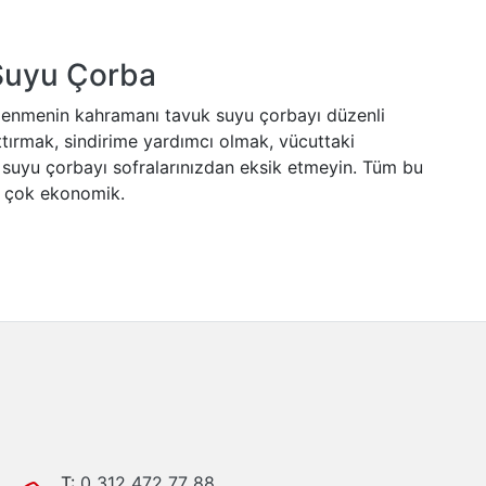
Suyu Çorba
slenmenin kahramanı tavuk suyu çorbayı düzenli
rttırmak, sindirime yardımcı olmak, vücuttaki
 suyu çorbayı sofralarınızdan eksik etmeyin. Tüm bu
e çok ekonomik.
T:
0 312 472 77 88