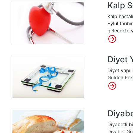
Kalp S
Kalp hastalı
Eylül tarih
gelecekte y
Diyet 
Diyet yapıl
Gülden Pekc
Diyabe
Diyabetli b
Diyabet Gün