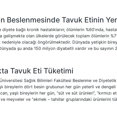
in Beslenmesinde Tavuk Etinin Yer
iyete bağlı kronik hastalıkların; ölümlerin %60’ında, hastal
a gelişmekte olan ülkelerde görülecek toplam ölümlerin %71’ 
t nedeniyle olacağı öngörülmektedir. Dünyada yetişkin bireyle
Dünyada şu anda 150 milyon diyabetli vardır ve bu sayının 2
ıkta Tavuk Eti Tüketimi
niversitesi Sağlık Bilimleri Fakültesi Beslenme ve Diyeteti
lı bireylerin dört besin grubunun her gün yeterli ve dengeli
kcan, yaşlı bireylerin her gün, “süt ve süt ürünleri”, “kırmızı 
ve meyveler ve “ekmek – tahıllar gruplarındaki ürünlerini tü