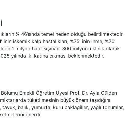
i
ıkların % 46’sında temel neden olduğu belirtilmektedir.
inin iskemik kalp hastalıkları, %75’ inin inme, %70’
rin 1 milyarı hafif şişman, 300 milyon’u klinik olarak
025 yılında iki katına çıkması beklenmektedir.
k Bölümü Emekli Öğretim Üyesi Prof. Dr. Ayla Gülden
 miktarlarda tüketilmesinin büyük önem taşıdığını
et, tavuk, balık, yumurta, kuru baklagiller, yağlı tohumlar,
ketmelerini önerdi.