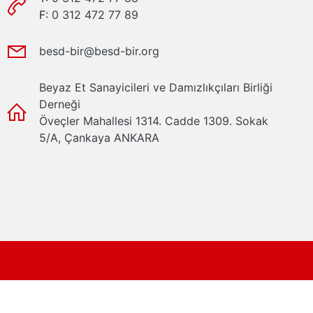
F:
0 312 472 77 89
besd-bir@besd-bir.org
Beyaz Et Sanayicileri ve Damızlıkçıları Birliği
Derneği
Öveçler Mahallesi 1314. Cadde 1309. Sokak
5/A, Çankaya ANKARA