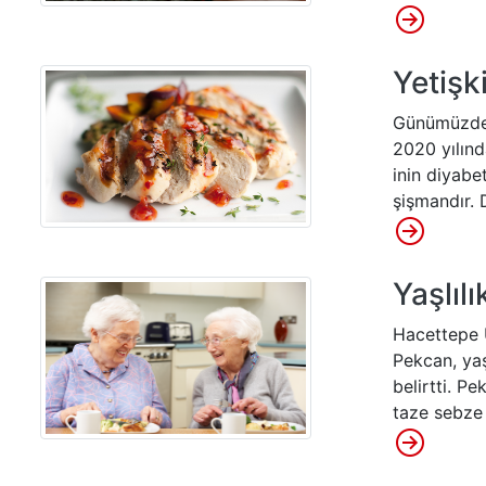
Yetişk
Günümüzde d
2020 yılınd
inin diyabe
şişmandır. 
Yaşlıl
Hacettepe Ü
Pekcan, yaş
belirtti. Pe
taze sebze 