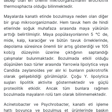
sebep olan en önemli mikroorganizmanın Brochotrix
thermosphacta olduğu bilinmektedir.
Mayalarda kanatlı etinde bozulmaya neden olan diğer
bir grup mikroorganizmadır. Hem tavuk hem de hindi
etlerinde soğuk muhafaza sırasında maya yükünün
arttığı belirtilmiştir. Maya popülasyonlarının 5 °C de,
mide, kalp, karaciğer ve bütün tavuk örneklerinde,
depolama süresince önemli bir artış gösterdiği ve 105
kob/g düzeyinin üzerine çıktığının saptandığı
çalışmalar bulunmaktadır. Bozulmada etkili olduğu
düşünülen bazı türler arasında Yarrowia lipolytica veya
Candida zeylanoides yer alır ki bunların psikrotrofik
olarak gelişebildiği görülmüştür. Çoğu Y. lipolytica
suşları lipolitik aktivite göstermektedir ve güçlü
proteolitik etkidir. Ancak tüm bunlara rağmen
bozulmada mayaların rolü tam olarak bilinmemektedir.
Acinetobacter ve Psychrobacter, kanatlı eti işleme
hattı boyunca ve bozulmuş et ürünlerinde baskın