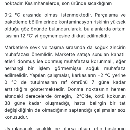
noktadır. Kesimhanelerde, son üründe sıcaklığının
0-2 °C arasında olması istenmektedir. Parçalama ve
paketleme bölümlerinde kontaminasyon riskinin yüksek
olduğu göz önünde bulundurularak, bu alanlarda ortam
ısısının 12 °C’ yi geçmemesine dikkat edilmelidir.
Marketlere sevk ve taşıma sırasında da soğuk zincirin
muhafazası önemlidir. Markette satışa sunulan kanatlı
etleri donmuş ise donmuş muhafazası korunmalı, eğer
herhangi bir işlem görmemişse soğuk muhafaza
edilmelidir. Yapılan çalışmalar, karkasların +2 °C yerine
0 °C de tutulmasının raf ömrünü 7 güne kadar
arttırdığını göstermektedir. Donma noktasının hemen
altındaki derecelerde örneğin, -2°C’de, kötü kokunun
38 güne kadar oluşmadığı, hatta belirgin bir tat
değişikliğinin de olmadığının saptandığı çalışmalar söz
konusudur.
Uygulanacak sıcaklık ne olursa olsun, etin başlangıç