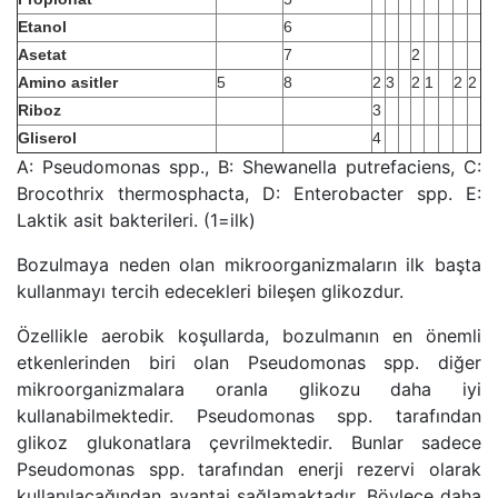
Etanol
6
Asetat
7
2
Amino asitler
5
8
2
3
2
1
2
2
Riboz
3
Gliserol
4
A: Pseudomonas spp., B: Shewanella putrefaciens, C:
Brocothrix thermosphacta, D: Enterobacter spp. E:
Laktik asit bakterileri. (1=ilk)
Bozulmaya neden olan mikroorganizmaların ilk başta
kullanmayı tercih edecekleri bileşen glikozdur.
Özellikle aerobik koşullarda, bozulmanın en önemli
etkenlerinden biri olan Pseudomonas spp. diğer
mikroorganizmalara oranla glikozu daha iyi
kullanabilmektedir. Pseudomonas spp. tarafından
glikoz glukonatlara çevrilmektedir. Bunlar sadece
Pseudomonas spp. tarafından enerji rezervi olarak
kullanılacağından avantaj sağlamaktadır. Böylece daha