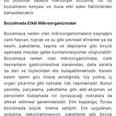
bu bölümde sadece mikrobiyel bozulma, bu tip
bozulmanın kimyası ve buna etki eden faktörlerden
bahsedilecektir.
Bozulmada Etkili Mikroorganizmalar
Bozulmaya neden olan mikroorganizmaların kaynağını
canlı hayvan, toprak ve su gibi çevresel etmenler ya da
kesim, paketleme, taşıma ve depolama gibi birçok
aşamada meydan gelen kontaminasyonlar oluşturabilir.
Bozulmaya neden olan mikroorganizmalar, canlı
hayvanların gastrointestinal kanalından, daha sıklıkla
da deri ve tüylerinden ete bulaşabilmektedir. Kanatlı
kesim işlemi göz önüne alındığında, tüy yolma, iç
organ çıkartma gibi noktalar risk taşımaktadır. Bunun
yanında, parçalama, paketleme gibi alet-ekipman ve
personelin bulaşmada rol oynayacağı noktalara da
dikkat edilmesi gerekmektedir. Etin başlangıç florası
bozulmada büyük öneme sahiptir. Ete uygulanan,
soğutma, dekontaminasyon, paketleme gibi birçok