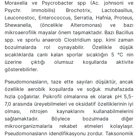
Moraxella ve Psycrobacter spp (Ac. johnsoni ve
Psychr. immobilis) Brochotrix, Lactobasillus,
Leuconostoc, Enterococcus, Serratia, Hafnia, Proteus,
Shewanella, (öncelikle Alteromonas) ve bazı
mikroaerofilik mayalar önem taşımaktadır. Bazı Bacillus
spp. ve sporlu anaerob Clostridium spp. kimi zaman
bozulmalarda rol oynayabilir. Özellikle düşük
sıcaklıklarda canlı kalan sporlar sıcaklığın 5 °C nin
üzerine çıktığı olumsuz koşullarda aktivite
gösterebilirler.
Pseudomonasların, taze ette sayıları düşüktür, ancak
özellikle aerobik koşullarda ve soğuk muhafazada
hızla çoğalırlar. Psikrofil olmalarına ek olarak pH 5,5-
7,0 arasında üreyebilmeleri ve oksidatif özelliklerinin iyi
olması, nitrojen kaynaklarını kullanabilmelerini
sağlamaktadır. Böylece bozulmada diğer
mikroorganizmalarla rekabet etmeleri kolaylaşır.
Pseudomonasların idendifikasyonu zordur. Taksonomik