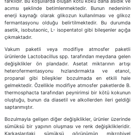
farklıdır. Bu koşullarda oluşan kötü koku daha asidik ve
acımsı şeklinde betimlenmektedir. Bunun nedeninin
enerji kaynağı olarak glikozun kullanılması ve glikoz
fermantasyonu olduğu belirtilmektedir. Bu durumda
asetik, isobutaonic, L- isopentatol gibi bileşenler açığa
çıkmaktadır.
Vakum paketli veya modifiye atmosfer paketli
ürünlerde Lactobacillus spp. tarafından meydana gelen
değişiklikler ön plandadır. Asetat miktarının artışı
heterofermentasyonu hızlandırmakta ve etanol,
propanal gibi bileşikler bozulmada en etkili hale
gelmektedir. Özellikle modifiye atmosfer paketlerde B.
thermosphacta tarafından peynirimsi bir kötü kokunun
oluştuğu, bunun da diasetil ve alkollerden ileri geldiği
saptanmıştır.
Bozulmayla gelişen diğer değişiklikler, ürünler üzerinde
sümüksü bir yapının oluşması ve renk değişiklikleridir.
Karkaslardaki sümüksü görünümün mikrobiyel