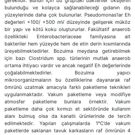
gereklidir. Bunun için bu gruptaki bakteriler oksijenin
bulunduğu ve kolayca sağlanabileceği gıdanın dış
yüzeylerinde daha çok bulunurlar. Pseudomonas’lar Eh
değerleri +100/ +500 mV düzeyinde gelişerek müköz
bir yapı ve kötü koku oluştururlar. Fakültatif anaerob
özellikteki Enterobacteriaceae familyasına ait
bakteriler hem yüzeyde hem de etin derin kısımlarında
üreyebilmektedirler. Bozulma meydana getirebilmek
için bazı Clostridum spp. türlerinin mutlak anaerob
ortama ihtiyacı vardır ve ancak negatif Eh değerlerinde
çoğalabilmektedirler. Bozulma yapıcı
mikroorganizmaların bu özelliklerine dayanarak raf
ömrünü uzatmak amacıyla farklı paketleme teknikleri
uygulanmaktadır. Vakum paketleme veya modifiye
atmosfer paketleme bunlara örnektir. Vakum
paketleme daha çok kırmızı et sektöründe kullanım
alanı bulmuş olsa da kanatlı ürünlerinde de tercih
edilmektedir. Yapılan çalışmalarda 1°C’de vakum
paketlerde saklanan tavuk karkasların raf ömrünün 4