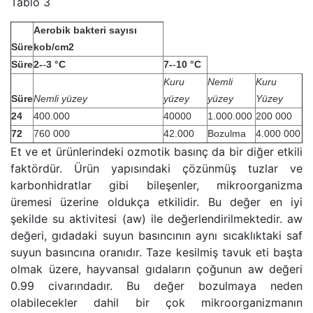
Tablo 3
Aerobik bakteri sayısı
Süre
kob/cm
2
Süre
2-­
3 °C
7-­
10 °C
‐
‐
Kuru
Nemli
Kuru
Süre
Nemli yüzey
yüzey
yüzey
Yüzey
24
400.000
40000
1.000.000
200 000
72
760 000
42.000
Bozulma
4.000 000
Et ve et ürünlerindeki ozmotik basınç da bir diğer etkili
faktördür. Ürün yapısındaki çözünmüş tuzlar ve
karbonhidratlar gibi bileşenler, mikroorganizma
üremesi üzerine oldukça etkilidir. Bu değer en iyi
şekilde su aktivitesi (aw) ile değerlendirilmektedir. aw
değeri, gıdadaki suyun basıncının aynı sıcaklıktaki saf
suyun basıncına oranıdır. Taze kesilmiş tavuk eti başta
olmak üzere, hayvansal gıdaların çoğunun aw değeri
0.99 civarındadır. Bu değer bozulmaya neden
olabilecekler dahil bir çok mikroorganizmanın