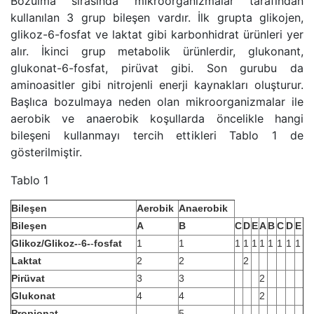
Bozulma sırasında mikroorganizmalar tarafından
kullanılan 3 grup bileşen vardır. İlk grupta glikojen,
glikoz-6-fosfat ve laktat gibi karbonhidrat ürünleri yer
alır. İkinci grup metabolik ürünlerdir, glukonant,
glukonat-6-fosfat, pirüvat gibi. Son gurubu da
aminoasitler gibi nitrojenli enerji kaynakları oluşturur.
Başlıca bozulmaya neden olan mikroorganizmalar ile
aerobik ve anaerobik koşullarda öncelikle hangi
bileşeni kullanmayı tercih ettikleri Tablo 1 de
gösterilmiştir.
Tablo 1
Bileşen
Aerobik
Anaerobik
Bileşen
A
B
C
D
E
A
B
C
D
E
Glikoz/Glikoz-­
6-­
fosfat
1
1
1
1
1
1
1
1
1
1
‐
‐
Laktat
2
2
2
Pirüvat
3
3
2
Glukonat
4
4
2
Propionat
5