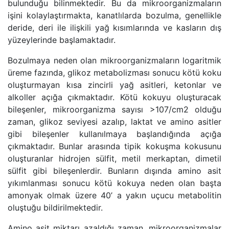
bulunduğu bilinmektedir. Bu da mikroorganizmaların
işini kolaylaştırmakta, kanatlılarda bozulma, genellikle
deride, deri ile ilişkili yağ kısımlarında ve kasların dış
yüzeylerinde başlamaktadır.
Bozulmaya neden olan mikroorganizmaların logaritmik
üreme fazında, glikoz metabolizması sonucu kötü koku
oluşturmayan kısa zincirli yağ asitleri, ketonlar ve
alkoller açığa çıkmaktadır. Kötü kokuyu oluşturacak
bileşenler, mikroorganizma sayısı >107/cm2 olduğu
zaman, glikoz seviyesi azalıp, laktat ve amino asitler
gibi bileşenler kullanılmaya başlandığında açığa
çıkmaktadır. Bunlar arasında tipik kokuşma kokusunu
oluşturanlar hidrojen sülfit, metil merkaptan, dimetil
sülfit gibi bileşenlerdir. Bunların dışında amino asit
yıkımlanması sonucu kötü kokuya neden olan başta
amonyak olmak üzere 40’ a yakın uçucu metabolitin
oluştuğu bildirilmektedir.
Amino asit miktarı azaldığı zaman, mikroorganizmalar