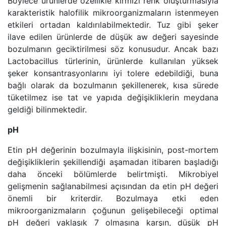
Böylece ürünlerde özellikle kırmızı renk oluşturmasıyla
karakteristik halofilik mikroorganizmaların istenmeyen
etkileri ortadan kaldırılabilmektedir. Tuz gibi şeker
ilave edilen ürünlerde de düşük aw değeri sayesinde
bozulmanın geciktirilmesi söz konusudur. Ancak bazı
Lactobacillus türlerinin, ürünlerde kullanılan yüksek
şeker konsantrasyonlarını iyi tolere edebildiği, buna
bağlı olarak da bozulmanın şekillenerek, kısa sürede
tüketilmez ise tat ve yapıda değişikliklerin meydana
geldiği bilinmektedir.
pH
Etin pH değerinin bozulmayla ilişkisinin, post-mortem
değişikliklerin şekillendiği aşamadan itibaren başladığı
daha önceki bölümlerde belirtmişti. Mikrobiyel
gelişmenin sağlanabilmesi açısından da etin pH değeri
önemli bir kriterdir. Bozulmaya etki eden
mikroorganizmaların çoğunun gelişebileceği optimal
pH değeri yaklaşık 7 olmasına karşın, düşük pH