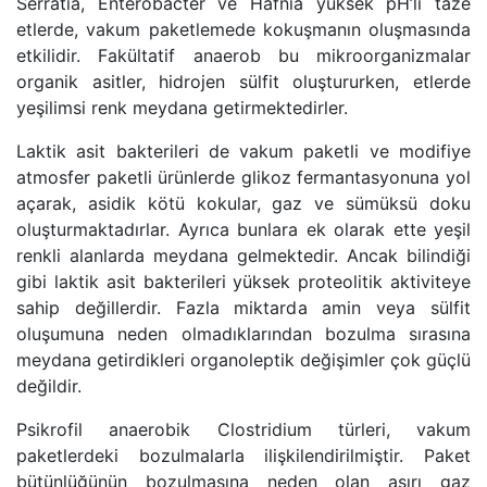
Serratia, Enterobacter ve Hafnia yüksek pH’lı taze
etlerde, vakum paketlemede kokuşmanın oluşmasında
etkilidir. Fakültatif anaerob bu mikroorganizmalar
organik asitler, hidrojen sülfit oluştururken, etlerde
yeşilimsi renk meydana getirmektedirler.
Laktik asit bakterileri de vakum paketli ve modifiye
atmosfer paketli ürünlerde glikoz fermantasyonuna yol
açarak, asidik kötü kokular, gaz ve sümüksü doku
oluşturmaktadırlar. Ayrıca bunlara ek olarak ette yeşil
renkli alanlarda meydana gelmektedir. Ancak bilindiği
gibi laktik asit bakterileri yüksek proteolitik aktiviteye
sahip değillerdir. Fazla miktarda amin veya sülfit
oluşumuna neden olmadıklarından bozulma sırasına
meydana getirdikleri organoleptik değişimler çok güçlü
değildir.
Psikrofil anaerobik Clostridium türleri, vakum
paketlerdeki bozulmalarla ilişkilendirilmiştir. Paket
bütünlüğünün bozulmasına neden olan aşırı gaz