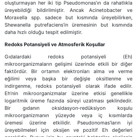
oluşturmayan her iki tip Pseudomonas’ın da rahatlıkla
üreyebildiği bildirilmiştir. Ancak Acinetobacter ve
Moraxella spp. sadece but kısmında üreyebilirken,
Shewanella putrefaciens’in üremesinin but kısmında
daha hızlı olduğu tespit edilmiştir.
Redoks Potansiyeli ve Atmosferik Koşullar
Gıdalardaki redoks potansiyeli (Eh)
mikroorganizmaların gelişimi üzerinde etkili bir diğer
faktördür. Bir ortamın elektronları alma ve verme
eğilimi veya başka bir değişle oksitlenme ve
indirgenme, redoks potansiyeli olarak ifade edilir.
Eh’nin mikroorganizmalar üzerine etkisi genellikle
logaritmik üreme fazında süreyi uzatması şeklindedir.
Bir gıdanın oksidasyon-redüksiyon koşulu
mikroorganizmanın yüzeyde veya iç kısımlarda
üremesi üzerine etkilidir. Pseudonomas’ların iyi
üreyebilmeleri için oksijen ve pozitif Eh değerleri