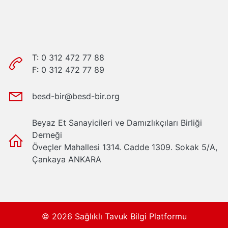
T:
0 312 472 77 88
F:
0 312 472 77 89
besd-bir@besd-bir.org
Beyaz Et Sanayicileri ve Damızlıkçıları Birliği
Derneği
Öveçler Mahallesi 1314. Cadde 1309. Sokak 5/A,
Çankaya ANKARA
© 2026 Sağlıklı Tavuk Bilgi Platformu