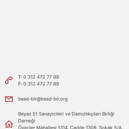
T:
0 312 472 77 88
F:
0 312 472 77 89
besd-bir@besd-bir.org
Beyaz Et Sanayicileri ve Damızlıkçıları Birliği
Derneği
Öveçler Mahallesi 1314. Cadde 1309. Sokak 5/A,