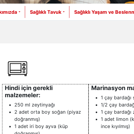
kımızda
Sağlıklı Tavuk
Sağlıklı Yaşam ve Beslen
Hindi için gerekli
Marinasyon ma
malzemeler:
1 çay bardağı
250 ml zeytinyağı
1/2 çay bardağ
2 adet orta boy soğan (piyaz
1 çay bardağı 
doğranmış)
1 adet limon (
1 adet iri boy ayva (küp
ince kıyılmış)
doğranmış)