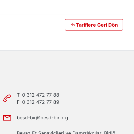
Tariflere Geri Dön
T:
0 312 472 77 88
F:
0 312 472 77 89
besd-bir@besd-bir.org
Beyaz Et Sanayicileri ve Damızlıkçıları Birliği