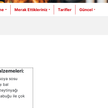
me
Merak Ettikleriniz
Tarifler
Güncel
lzemeleri:
 soya sosu
ı bal
zeytinyağı
kabuğu ile çok