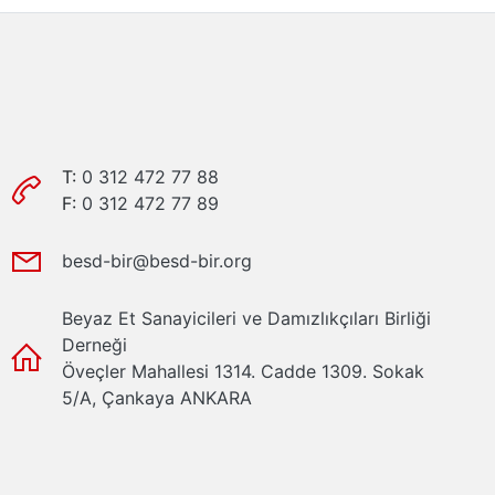
T:
0 312 472 77 88
F:
0 312 472 77 89
besd-bir@besd-bir.org
Beyaz Et Sanayicileri ve Damızlıkçıları Birliği
Derneği
Öveçler Mahallesi 1314. Cadde 1309. Sokak
5/A, Çankaya ANKARA