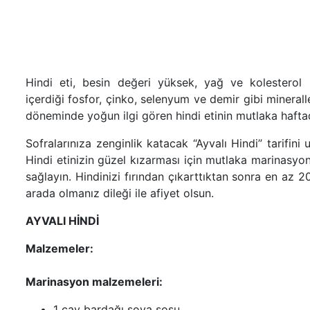
Hindi eti, besin değeri yüksek, yağ ve kolesterol 
içerdiği fosfor, çinko, selenyum ve demir gibi minerall
döneminde yoğun ilgi gören hindi etinin mutlaka haftad
Sofralarınıza zenginlik katacak “Ayvalı Hindi” tarifini
Hindi etinizin güzel kızarması için mutlaka marinasyo
sağlayın. Hindinizi fırından çıkarttıktan sonra en az 2
arada olmanız dileği ile afiyet olsun.
AYVALI HİNDİ
Malzemeler:
Marinasyon malzemeleri:
1 çay bardağı soya sosu