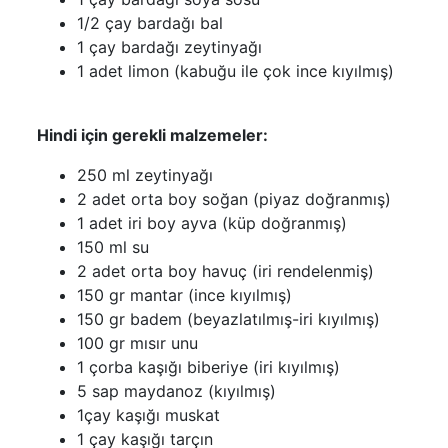
1/2 çay bardağı bal
1 çay bardağı zeytinyağı
1 adet limon (kabuğu ile çok ince kıyılmış)
Hindi için gerekli malzemeler:
250 ml zeytinyağı
2 adet orta boy soğan (piyaz doğranmış)
1 adet iri boy ayva (küp doğranmış)
150 ml su
2 adet orta boy havuç (iri rendelenmiş)
150 gr mantar (ince kıyılmış)
150 gr badem (beyazlatılmış-iri kıyılmış)
100 gr mısır unu
1 çorba kaşığı biberiye (iri kıyılmış)
5 sap maydanoz (kıyılmış)
1çay kaşığı muskat
1 çay kaşığı tarçın