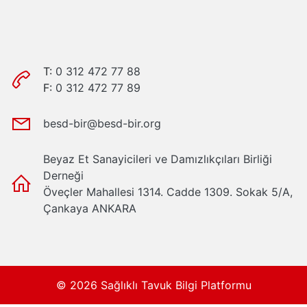
T:
0 312 472 77 88
F:
0 312 472 77 89
besd-bir@besd-bir.org
Beyaz Et Sanayicileri ve Damızlıkçıları Birliği
Derneği
Öveçler Mahallesi 1314. Cadde 1309. Sokak 5/A,
Çankaya ANKARA
© 2026 Sağlıklı Tavuk Bilgi Platformu