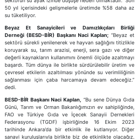
sektörün su ayak izinde düşüşe neden olmaktadır. Son
50 yıl içerisindeki gelişmelerle üretimde %58 daha az
su tüketiliyor.
Beyaz Et Sanayicileri ve Damızlıkçıları Birliği
Derneği
(BESD-BİR) Başkanı Naci Kaplan;
“
Beyaz et
sektörü sürekli yenilenerek ve hayvan sağlığını titizlikle
koruyarak su, tarım arazisi, enerji, sera gazı ve diğer
değerli kaynakların kullanımını önemli ölçüde azaltmayı
başardı. Tüm dünya ile birlikte sürdürülebilir üretim ve
çevresel etkilerin azaltılması yönünde su verimliliğinin
sağlanması için çaba harcamaya devam edeceğiz.
”
dedi.
BESD-BİR Başkanı Naci Kaplan,
“
Bu sene Dünya Gıda
Günü, Tarım ve Orman Bakanlığımızın ev sahipliğinde,
FAO ve Türkiye Gıda ve İçecek Sanayii Dernekleri
Federasyonu (TGDF) işbirliğinde 16 Ekim 2023
tarihinde Ankara’da bir etkinlik ile kutlanıyor. Diğer
sanayi kuruluşlarıyla birlikte biz de etkinlikte olacağız.